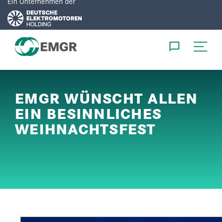
Ein Unternehmen der
DE
EN
EMGR WÜNSCHT ALLEN
EIN BESINNLICHES
PRODUKTE
WEIHNACHTSFEST
ENTWICKLUNG
SERVICE
UNTERNEHMEN
KARRIERE